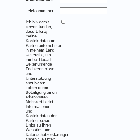
Telefonnummer:
Ich bin damit
einverstanden,
dass Liferay
meine
Kontaktdaten an
Partnerunternehmen
in meinem Land
weitergibt, um
mir bei Bedarf
weiterführende
Fachkenntnisse
und
Unterstützung
anzubieten,
sofern deren
Beteiligung einen
erkennbaren
Mehrwert bietet.
Informationen
und
Kontaktdaten der
Partner sowie
Links zu ihren
Websites und
Datenschutzerklärungen
finden Sie unter: